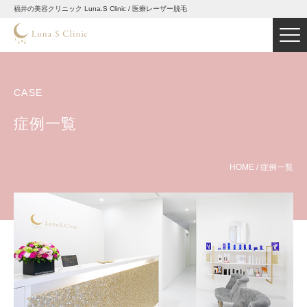
福井の美容クリニック Luna.S Clinic / 医療レーザー脱毛
CASE
症例一覧
HOME
/
症例一覧