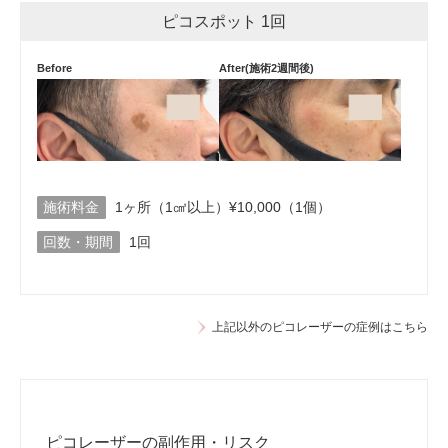
ピコスポット 1回
Before
After(施術2週間後)
施術料金
1ヶ所（1㎠以上）¥10,000（1個）
回数・期間
1回
上記以外のピコレーザーの症例はこちら
ピコレーザーの副作用・リスク