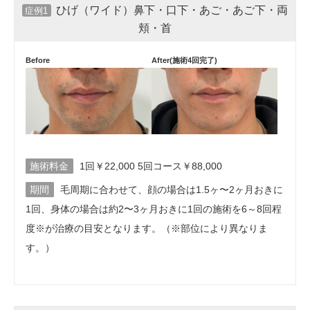
ひげ（ワイド）鼻下・口下・あご・あご下・両
症例1
頬・首
Before
After(施術4回完了)
施術料金
1回￥22,000 5回コース￥88,000
期間
毛周期に合わせて、顔の場合は1.5ヶ〜2ヶ月おきに
1回、身体の場合は約2〜3ヶ月おきに1回の施術を6～8回程
度※が治療の目安となります。（※部位により異なりま
す。）