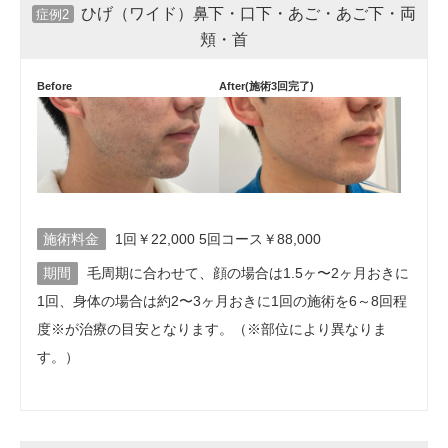
ひげ（ワイド）鼻下・口下・あご・あご下・両
症例2
頬・首
Before
After(施術3回完了)
施術料金
1回￥22,000 5回コース￥88,000
期間
毛周期に合わせて、顔の場合は1.5ヶ〜2ヶ月おきに
1回、身体の場合は約2〜3ヶ月おきに1回の施術を6～8回程
度※が治療の目安となります。（※部位により異なりま
す。）