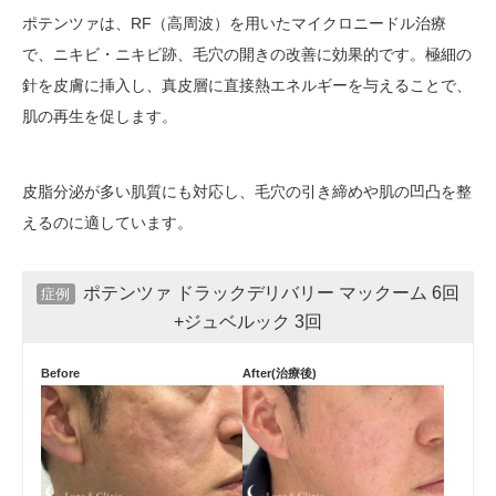
ポテンツァは、RF（高周波）を用いたマイクロニードル治療
で、ニキビ・ニキビ跡、毛穴の開きの改善に効果的です。極細の
針を皮膚に挿入し、真皮層に直接熱エネルギーを与えることで、
肌の再生を促します。
皮脂分泌が多い肌質にも対応し、毛穴の引き締めや肌の凹凸を整
えるのに適しています。
ポテンツァ ドラックデリバリー マックーム 6回
症例
+ジュベルック 3回
Before
After(治療後)