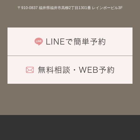
〒910-0837 福井県福井市高柳2丁目1301番 レインボービル3F